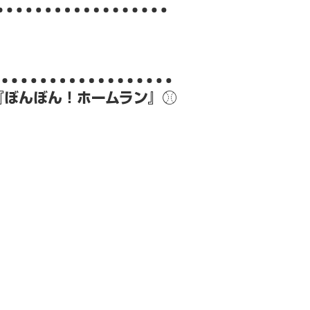
『ぼんぼん！ホームラン』⚾️