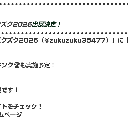
ズク2026
出展決定！
クズク2026（@zukuzuku35477）』に
キング🏆も実施予定！
定です！
イトをチェック！
ームページ