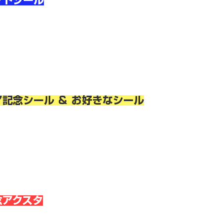
ットシール
記念シール ＆ お好きなシール
念アクスタ