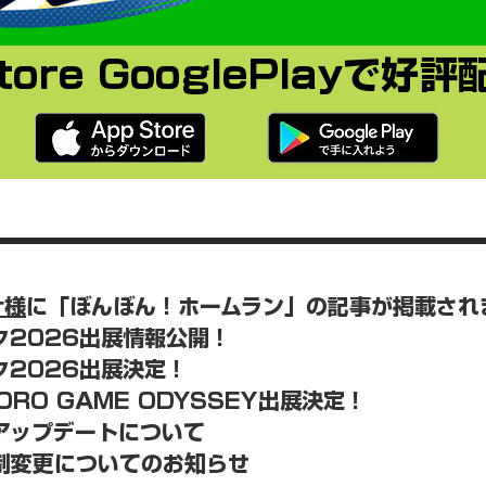
tore GooglePlayで好
r様
に「ぼんぼん！ホームラン」の記事が掲載され
ズク2026出展情報公開！
ズク2026出展決定！
PORO GAME ODYSSEY出展決定！
のアップデートについて
体制変更についてのお知らせ