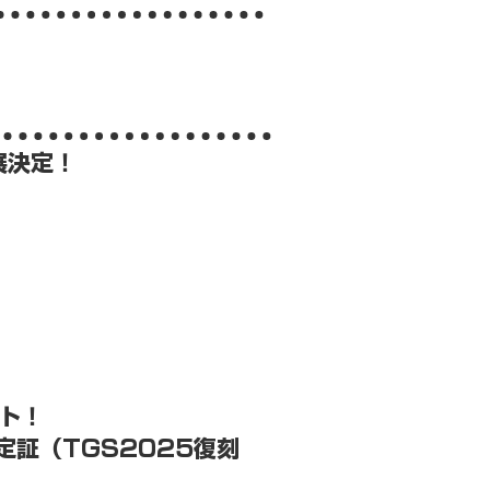
展決定！
ト！
証（TGS2025復刻