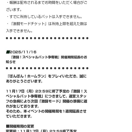
・報酬は配布されるまでお時間をいただく場合がご
ざいます。
・すでに所持しているバットは入手できません。
・「激闘モードチケット」は所持上限を超えた数は
入手できません。
■
2025/11/16
『激闘！スペシャルバット争奪戦』開催期間延長のお
知らせ
『ぼんぼん！ホームラン』をプレイいただき、誠に
ありがとうございます。
11月17日（月）23:59に終了予定の「激闘！ス
ペシャルバット争奪戦」につきまして、運営スタッ
フの急病により次回「激闘モード」開催の準備に遅
れが生じております。
そのため、本イベントの開催期間を1週間延長させ
ていただきます。
■開催期間の変更
変更前：11月17日（月）23:59終了予定