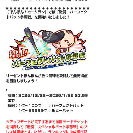
『ぼんぼん！ホームラン』では「激闘！パーフェク
トバット争奪戦」を開始いたしました！
リーゼントぼんぼんが放つ魔球を攻略して最高得点
を目指しましょう！
期間：​2025/12/22～2026/1/26 23:59
まで
報酬：1位～100位 ：パーフェクトバット
1位～99999位 ：ルビーバット
※アップデートが完了するまで激闘モードチケット
を消費して「激闘！スペシャルバット争奪戦」のプ
レイは可能です。ただし、ランキングには成績が記