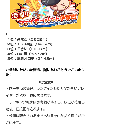
​1位：みなと（3802ｍ）
​2位：TGS4位（3412ｍ）
3位：２さい（3396ｍ）
4位：Dの男（3227ｍ）
​5位：忍者オロチ（3145ｍ）
​ご参加いただいた皆様、誠にありがとうございまし
た！
​■ご注意■
・同一得点の場合、ランクインした時間が早いプレ
イヤーがより上位になります。
・ランキング報酬は争奪戦が終了し、順位が確定し
た後に直接配布されます。
・報酬は配布されるまでお時間をいただく場合がご
ざいます。