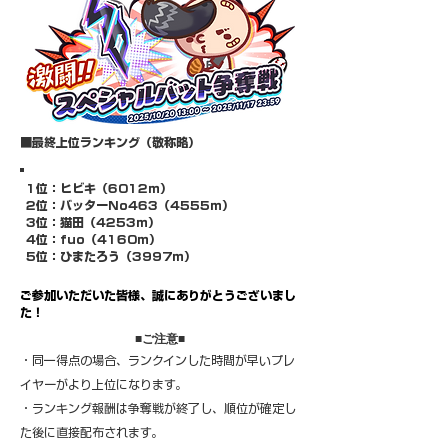
​■最終上位ランキング（敬称略）
​1位：ヒビキ（6012ｍ）
​2位：バッターNo463（4555ｍ）
3位：猫田（4253ｍ）
4位：fuo（4160ｍ）
​5位：ひまたろう（3997ｍ）
​ご参加いただいた皆様、誠にありがとうございまし
た！
​■ご注意■
・同一得点の場合、ランクインした時間が早いプレ
イヤーがより上位になります。
・ランキング報酬は争奪戦が終了し、順位が確定し
た後に直接配布されます。