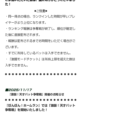
た！
​■ご注意■
・同一得点の場合、ランクインした時間が早いプレ
イヤーがより上位になります。
・ランキング報酬は争奪戦が終了し、順位が確定し
た後に直接配布されます。
・報酬は配布されるまでお時間をいただく場合がご
ざいます。
・すでに所持しているバットは入手できません。
・「激闘モードチケット」は所持上限を超えた数は
入手できません。
■2025/11/17
『激闘！天才バット争奪戦』開催のお知らせ
『ぼんぼん！ホームラン』では「激闘！天才バット
争奪戦」を開始いたしました！