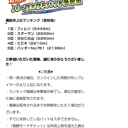
​■最終上位ランキング（敬称略）
​1位：フィレン（2449ｍ）
​2位：スターマン（2299ｍ）
3位：きのこの山（2263ｍ）
4位：ヒビキ（2210ｍ）
​5位：バッターNo761（2198ｍ）
​ご参加いただいた皆様、誠にありがとうございまし
た！
​■ご注意■
・同一得点の場合、ランクインした時間が早いプレ
イヤーがより上位になります。
・ランキング報酬は争奪戦が終了し、順位が確定し
た後に直接配布されます。
・報酬は配布されるまでお時間をいただく場合がご
ざいます。
・すでに所持しているバットは入手できません。
・「激闘モードチケット」は所持上限を超えた数は