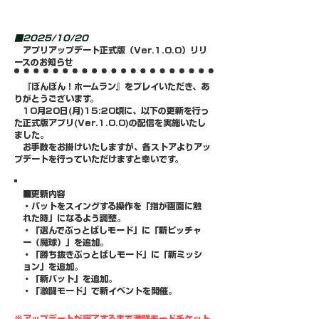
■2025/10/20
アプリアップデート正式版（Ver.1.0.0）リリ
ースのお知らせ
『ぼんぼん！ホームラン』をプレイいただき、あ
りがとうございます。
10月20日(月)15:20頃に、以下の更新を行っ
た正式版アプリ(Ver.1.0.0)の配信を実施いたし
ました。
お手数をお掛けいたしますが、各ストアよりアッ
プデートを行っていただけますと幸いです。
■更新内容
・バットをスイングする操作を「指が画面に触
れた時」になるよう調整。
・「選んでぶっとばしモード」に「新ピッチャ
ー（魔球）」を追加。
​・「勝ち抜きぶっとばしモード」に「新ミッシ
ョン」を追加。
・「新バット」を追加。
​・「激闘モード」で新イベントを開催。
※アップデートが完了するまで激闘モードチケット