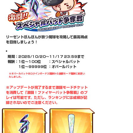
リーゼントぼんぼんが放つ魔球を攻略して最高得点
を目指しましょう！
期間：​2025/10/20～11/17 23:59まで
報酬：1位～100位 ：スペシャルバット
1位～99999位 ：オパールバット
※オパールバットはログインボーナス報酬から激闘モード報酬に変更い
たしました。
※アップデートが完了するまで激闘モードチケット
を消費して「激闘！ファイヤーバット争奪戦」のプ
レイは可能です。ただし、ランキングには成績が記
録されないのでご注意ください。