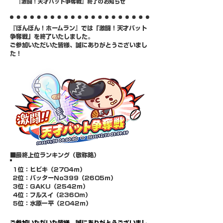
『激闘！天才バット争奪戦』終了のお知らせ
『ぼんぼん！ホームラン』では「激闘！天才バット
争奪戦」を終了いたしました。
​ご参加いただいた皆様、誠にありがとうございまし
た！
​■最終上位ランキング（敬称略）
​1位：ヒビキ（2704ｍ）
​2位：バッターNo399（2605ｍ）
3位：GAKU（2542ｍ）
4位：フルスイ（2360ｍ）
​5位：水原一平（2042ｍ）
​ご参加いただいた皆様、誠にありがとうございまし